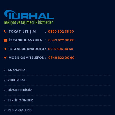
TOKAT İLETIŞIM :
0850 302 38 60
İSTANBUL AVRUPA :
0549 622 00 60
İSTANBUL ANADOLU :
0216 606 34 60
MOBIL GSM TELEFON :
0549 622 00 60
ANASAYFA
KURUMSAL
HIZMETLERIMIZ
TEKLIF GÖNDER
RESIM GALERISI